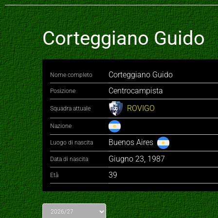
Corteggiano Guido
Corteggiano Guido
Nome completo
Centrocampista
Posizione
ROVIGO
Squadra attuale
Nazione
Buenos Aires
Luogo di nascita
Giugno 23, 1987
Data di nascita
39
Età