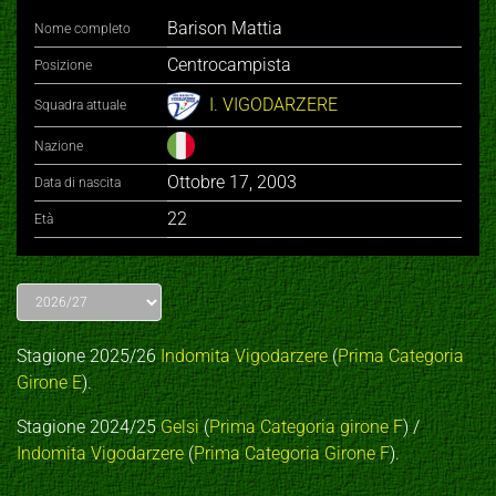
Barison Mattia
Nome completo
Centrocampista
Posizione
I. VIGODARZERE
Squadra attuale
Nazione
Ottobre 17, 2003
Data di nascita
22
Età
Stagione 2025/26
Indomita Vigodarzere
(
Prima Categoria
Girone E
).
Stagione 2024/25
Gelsi
(
Prima Categoria girone F
) /
Indomita Vigodarzere
(
Prima Categoria Girone F
).