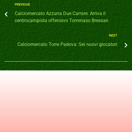
PREVIOUS
Calciomercato Azzurra Due Carrare: Arriva il
centrocampista offensivo Tommaso Bressan
NEXT
Calciomercato Torre Padova: Sei nuovi giocatori