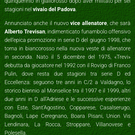
quinquennio in giallorosso dopo aver militato per sei
stagioni nel
vivaio del Padova
.
Annunciato anche il nuovo
vice allenatore
, che sarà
Alberto Trevisan
, indimenticato funambolo offensivo
dell’epica promozione in serie D del giugno 1998, che
torna in biancorosso nella nuova veste di allenatore
in seconda. Nato il 5 dicembre del 1975, «Trevi»
debutta da giocatore nel 1992 con il Rovigo di Franco
Pulin, dove resta due stagioni tra serie D ed
Eccellenza: seguono tre anni in C/2 a Valdagno, lo
storico biennio al Monselice tra il 1997 e il 1999, altri
due anni in D all’Adriese e le successive esperienze
con Este, Sant’Agostino, Copparese, Casalserugo,
Bagnoli, Lape Ceregnano, Boara Pisani, Union Vis
Lendinara, La Rocca, Stroppare, Villanovese e
Polesella.